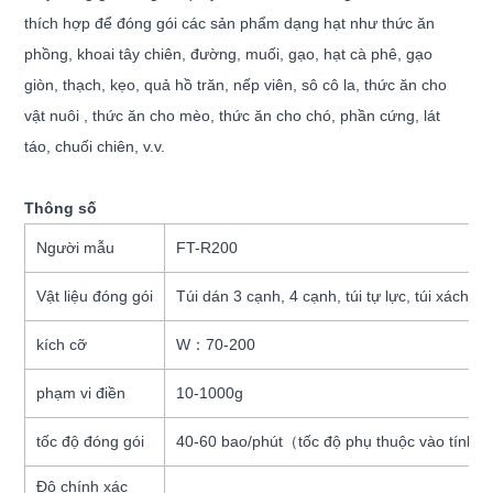
thích hợp để đóng gói các sản phẩm dạng hạt như thức ăn
phồng, khoai tây chiên, đường, muối, gạo, hạt cà phê, gạo
giòn, thạch, kẹo, quả hồ trăn, nếp viên, sô cô la, thức ăn cho
vật nuôi , thức ăn cho mèo, thức ăn cho chó, phần cứng, lát
táo, chuối chiên, v.v.
Thông số
Người mẫu
FT-R200
Vật liệu đóng gói
Túi dán 3 cạnh, 4 cạnh, túi tự lực, túi xách tay, 
kích cỡ
W：70-200
phạm vi điền
10-1000g
tốc độ đóng gói
40-60 bao/phút（tốc độ phụ thuộc vào tính 
Độ chính xác