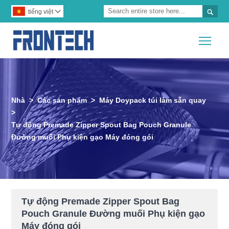

tiếng việt

Togg
Nhà
>
Các sản phẩm
>
Máy Doypack túi làm sẵn quay
>
Tự động Premade Zipper Spout Bag Pouch Granule
Đường muối Phụ kiện gạo Máy đóng gói
Tự động Premade Zipper Spout Bag
Pouch Granule Đường muối Phụ kiện gạo
Máy đóng gói