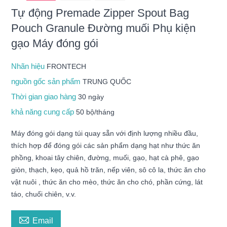
Tự động Premade Zipper Spout Bag
Pouch Granule Đường muối Phụ kiện
gạo Máy đóng gói
Nhãn hiệu
FRONTECH
nguồn gốc sản phẩm
TRUNG QUỐC
Thời gian giao hàng
30 ngày
khả năng cung cấp
50 bộ/tháng
Máy đóng gói dạng túi quay sẵn với định lượng nhiều đầu,
thích hợp để đóng gói các sản phẩm dạng hạt như thức ăn
phồng, khoai tây chiên, đường, muối, gạo, hạt cà phê, gạo
giòn, thạch, kẹo, quả hồ trăn, nếp viên, sô cô la, thức ăn cho
vật nuôi , thức ăn cho mèo, thức ăn cho chó, phần cứng, lát
táo, chuối chiên, v.v.

Email