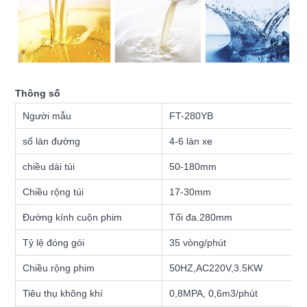
Thông số
Người mẫu
FT-280YB
số làn đường
4-6 làn xe
chiều dài túi
50-180mm
Chiều rộng túi
17-30mm
Đường kính cuộn phim
Tối đa.280mm
Tỷ lệ đóng gói
35 vòng/phút
Chiều rộng phim
50HZ,AC220V,3.5KW
Tiêu thụ không khí
0,8MPA, 0,6m3/phút