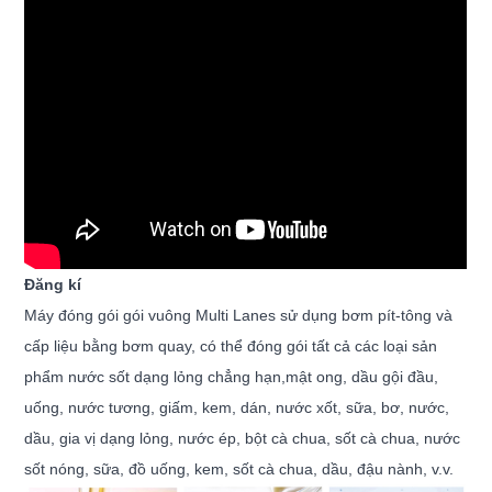
Đăng kí
Máy đóng gói gói vuông Multi Lanes sử dụng bơm pít-tông và
cấp liệu bằng bơm quay, có thể đóng gói tất cả các loại sản
phẩm nước sốt dạng lỏng chẳng hạn,
mật ong, dầu gội đầu,
uống, nước tương, giấm, kem, dán, nước xốt, sữa, bơ, nước,
dầu, gia vị dạng lỏng, nước ép, bột cà chua, sốt cà chua, nước
sốt nóng,
sữa, đồ uống, kem, sốt cà chua, dầu, đậu nành, v.v.