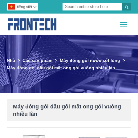

tiếng việt

Togg
Nhà
>
Các sản phẩm
>
Máy đóng gói nước sốt lỏng
>
Máy đóng gói dầu gội mật ong gói vuông nhiều làn
Máy đóng gói dầu gội mật ong gói vuông
nhiều làn